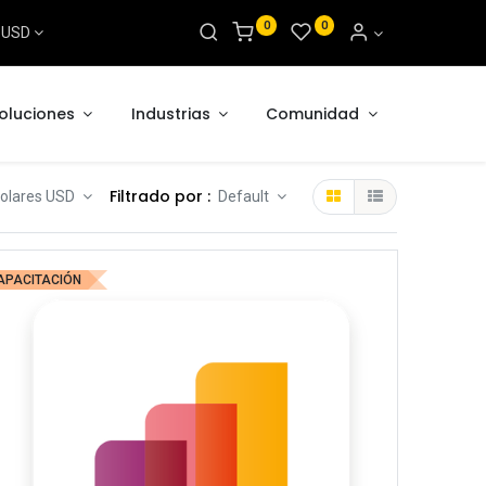
0
0
s USD
oluciones
Industrias
Comunidad
Filtrado por :
 Dolares USD
Default
APACITACIÓN