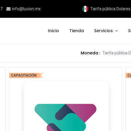
17
info@lucion.mx
Tarifa pública Dolare
Inicio
Tienda
Servicios
S
Moneda :
Tarifa pública
CAPACITACIÓN
C