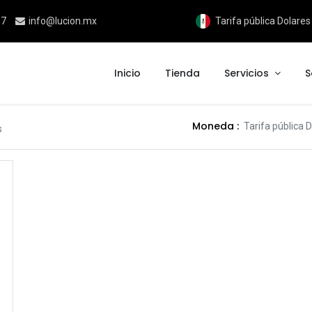
17
info@lucion.mx
Tarifa pública Dolare
Inicio
Tienda
Servicios
S
Moneda :
Tarifa pública
s