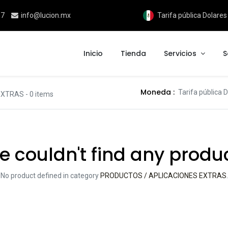
17
info@lucion.mx
Tarifa pública Dolare
Inicio
Tienda
Servicios
S
Moneda :
Tarifa pública
EXTRAS
- 0 items
 couldn't find any produ
No product defined in category
PRODUCTOS / APLICACIONES EXTRAS
.