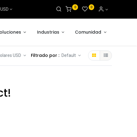
0
0
s USD
oluciones
Industrias
Comunidad
Filtrado por :
 Dolares USD
Default
ct!