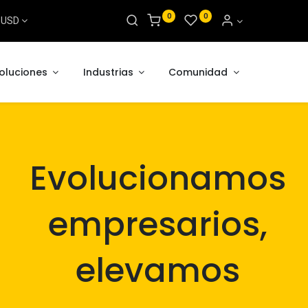
0
0
s USD
oluciones
Industrias
Comunidad
Evolucionamos
empresarios,
elevamos