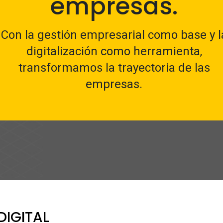
empresas.
Con la gestión empresarial como base y l
digitalización como herramienta,
transformamos la trayectoria de las
empresas.
DIGITAL