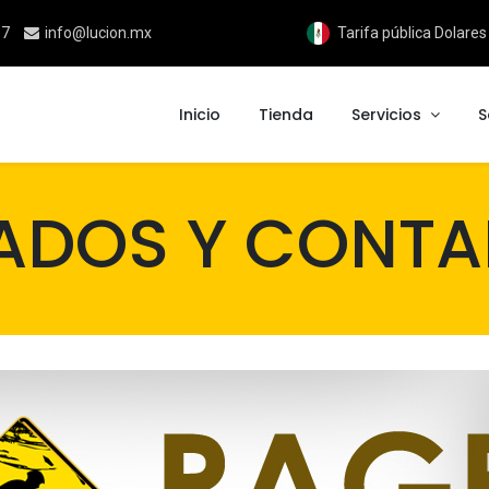
17
info@lucion.mx
Tarifa pública Dolare
Inicio
Tienda
Servicios
S
ADOS Y CONTA