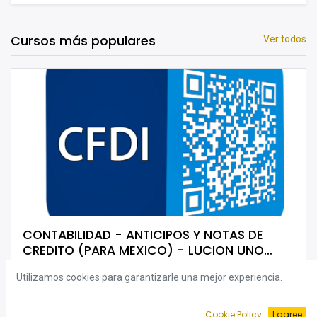
Cursos más populares
Ver todos
CONTABILIDAD - ANTICIPOS Y NOTAS DE
CREDITO (PARA MEXICO) - LUCION UNO
[ESP]
CONTABILIDAD
ANTICIPO
NOTA
CREDITO
Utilizamos cookies para garantizarle una mejor experiencia.
4
pasos
Cookie Policy
I agree