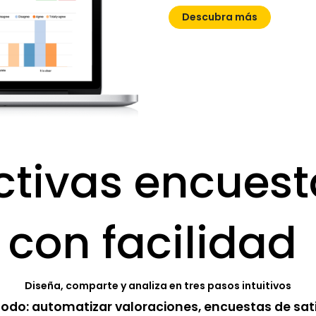
Descubra más
tivas encuest
con facilidad
Diseña, comparte y analiza en tres pasos intuitivos
todo: automatizar valoraciones, encuestas de sa