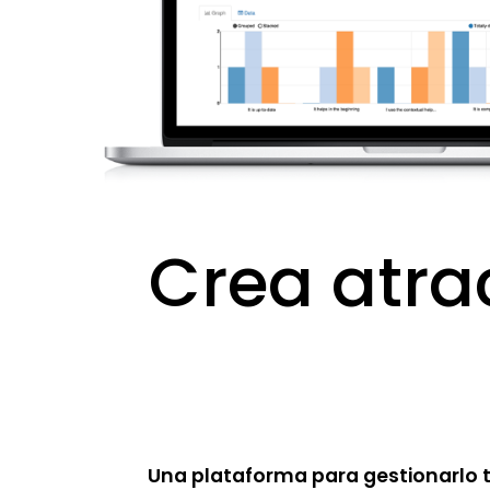
Crea atrac
Una plataforma para gestionarlo 