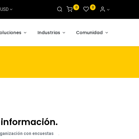
0
0
s USD
oluciones
Industrias
Comunidad
información.
rganización con encuestas
.