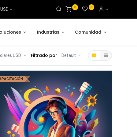
0
0
s USD
oluciones
Industrias
Comunidad
Filtrado por :
 Dolares USD
Default
APACITACIÓN