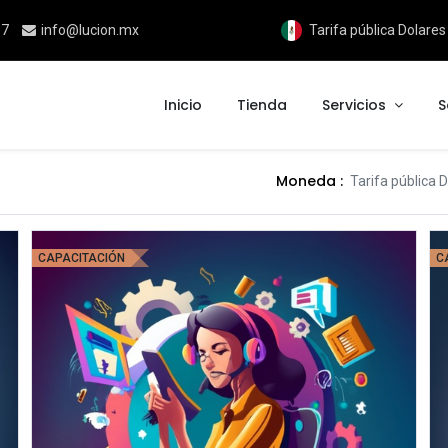
17
info@lucion.mx
Tarifa pública Dolare
Inicio
Tienda
Servicios
S
Moneda :
Tarifa pública
CAPACITACIÓN
C