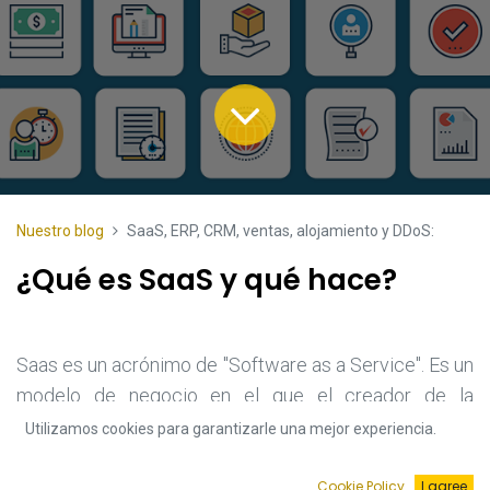
Nuestro blog
SaaS, ERP, CRM, ventas, alojamiento y DDoS:
¿Qué es SaaS y qué hace?
Saas es un acrónimo de "Software as a Service". Es un
modelo de negocio en el que el creador de la
aplicación proporciona el software a los usuarios
Utilizamos cookies para garantizarle una mejor experiencia.
finales a través de Internet. El software suele estar
alojado por el proveedor, normalmente en servidores
Cookie Policy
I agree