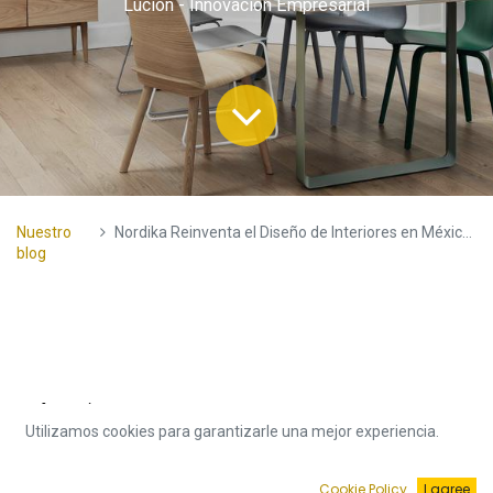
Lucion - Innovación Empresarial
Nuestro
Nordika Reinventa el Diseño de Interiores en México con Odoo
blog
País:
México
Utilizamos cookies para garantizarle una mejor experiencia.
Industria:
Retail; Muebles
Apps Implementadas:
Ventas, Inventario, Comercio
Cookie Policy
I agree