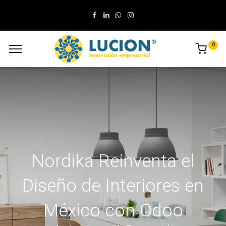
0
Nordika Reinventa el
Diseño de Interiores en
México con Odoo