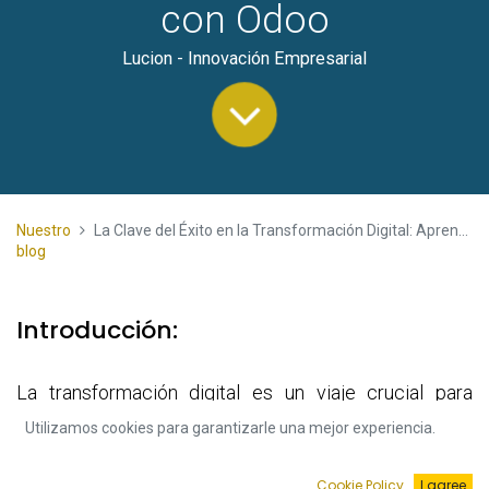
con Odoo
Lucion - Innovación Empresarial
Nuestro
La Clave del Éxito en la Transformación Digital: Aprendiendo del Ministerio de Educación de Portugal con Odoo
blog
Introducción:
La transformación digital es un viaje crucial para
cualquier organización en la era moderna. La historia
Utilizamos cookies para garantizarle una mejor experiencia.
del Ministerio de Educación de Portugal y su exitosa
implementación de Odoo es un testimonio del poder
Cookie Policy
I agree