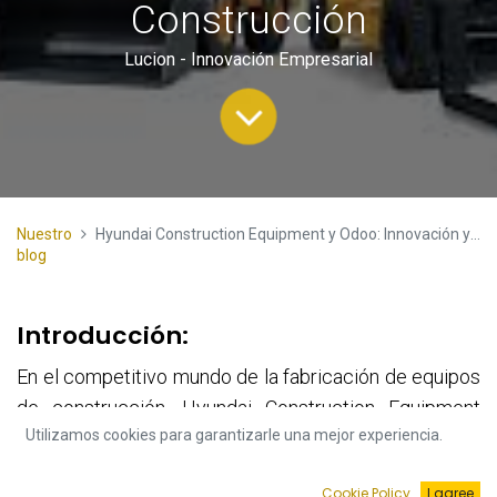
Construcción
Lucion - Innovación Empresarial
Nuestro
Hyundai Construction Equipment y Odoo: Innovación y Eficiencia en la Gestión de Equipos de Construcción
blog
Introducción:
En el competitivo mundo de la fabricación de equipos
de construcción, Hyundai Construction Equipment
Utilizamos cookies para garantizarle una mejor experiencia.
Americas, Inc., una división de Hyundai Heavy
Industries, ha dado un paso adelante en la innovación
Cookie Policy
I agree