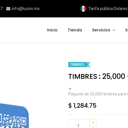
17
info@lucion.mx
Tarifa pública Dolare
Inicio
Tienda
Servicios
S
TIMBRES
TIMBRES : 25,000
➤
Paquete de 25,000 timbres para f
$
1,284.75