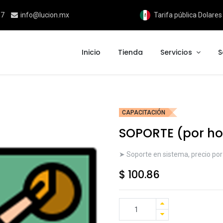
17
info@lucion.mx
Tarifa pública Dolare
Inicio
Tienda
Servicios
S
CAPACITACIÓN
SOPORTE (por ho
➤ Soporte en sistema, precio por
$
100.86