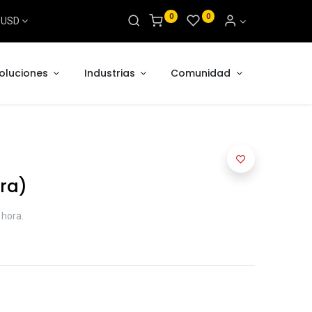
0
0
s USD
oluciones
Industrias
Comunidad
ra)
 hora.