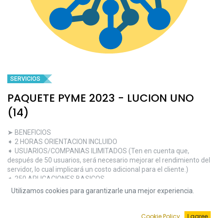
SERVICIOS
PAQUETE PYME 2023 - LUCION UNO
(14)
➤ BENEFICIOS
➧ 2 HORAS ORIENTACION INCLUIDO
➧ USUARIOS/COMPANIAS ILIMITADOS (Ten en cuenta que,
después de 50 usuarios, será necesario mejorar el rendimiento del
servidor, lo cual implicará un costo adicional para el cliente.)
➧ 250 APLICACIONES BASICOS
➧ ACESO A MAS APLICACIONES
Utilizamos cookies para garantizarle una mejor experiencia.
➧ SISTEMA PERSONALIZABLE
➧ ACESO A EXPERTOS PARA CAPACITAR TU EQUIPO
➧ 1 HORA MENSUAL DE RETROALIMENTACION
Cookie Policy
I agree