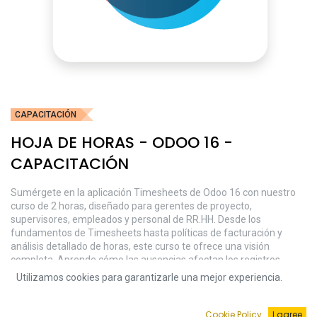
CAPACITACIÓN
HOJA DE HORAS - ODOO 16 -
CAPACITACIÓN
Sumérgete en la aplicación Timesheets de Odoo 16 con nuestro
curso de 2 horas, diseñado para gerentes de proyecto,
supervisores, empleados y personal de RR.HH. Desde los
fundamentos de Timesheets hasta políticas de facturación y
análisis detallado de horas, este curso te ofrece una visión
completa. Aprende cómo las ausencias afectan los registros,
optimiza la gestión del tiempo y comprende la facturación precisa.
Utilizamos cookies para garantizarle una mejor experiencia.
Con demostraciones en vivo y una sesión extendida de preguntas
y respuestas, te equipamos con las herramientas para maximizar
la eficiencia y precisión en la gestión de proyectos con Odoo 16.
Cookie Policy
I agree