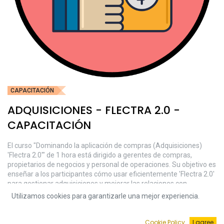
CAPACITACIÓN
ADQUISICIONES - FLECTRA 2.0 -
CAPACITACIÓN
El curso "Dominando la aplicación de compras (Adquisiciones)
'Flectra 2.0'" de 1 hora está dirigido a gerentes de compras,
propietarios de negocios y personal de operaciones. Su objetivo es
enseñar a los participantes cómo usar eficientemente 'Flectra 2.0'
para gestionar adquisiciones y mejorar las relaciones con
proveedores. El contenido abarca desde una introducción a la
Utilizamos cookies para garantizarle una mejor experiencia.
aplicación, pasando por su configuración, gestión de pedidos de
compra, hasta la generación de informes. Se concluye con una
sesión de preguntas y respuestas para resolver dudas y recoger
Cookie Policy
I agree