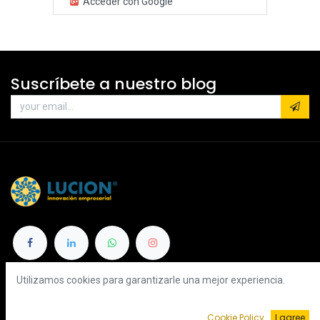
Acceder con Google
Suscríbete a nuestro blog
Categorías
Utilizamos cookies para garantizarle una mejor experiencia.
Servicios que ofrecemos
Cookie Policy
I agree