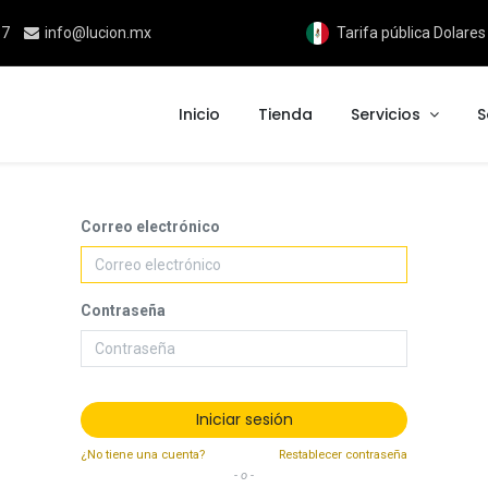
17
info@lucion.mx
Tarifa pública Dolare
Inicio
Tienda
Servicios
S
Correo electrónico
Contraseña
Iniciar sesión
¿No tiene una cuenta?
Restablecer contraseña
- o -