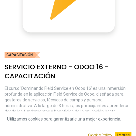
CAPACITACIÓN
SERVICIO EXTERNO - ODOO 16 -
CAPACITACIÓN
El curso 'Dominando Field Service en Odoo 16' es una inmersión
profunda en la aplicación Field Service de Odoo, diseñada para
gestores de servicios, técnicos de campo y personal
administrativo. A lo largo de 3 horas, los participantes aprenderán
desde los fundamentos y beneficios de la aplicación hasta
técnicas avanzadas para optimizar la gestión de servicios en
Utilizamos cookies para garantizarle una mejor experiencia.
campo. Se abordarán temas como la facturación de tiempo y
material, la gestión de stock, la planificación de horarios, la
optimización de rutas y mucho más. Además, se ofrecerán
Cookie Policy
I agree