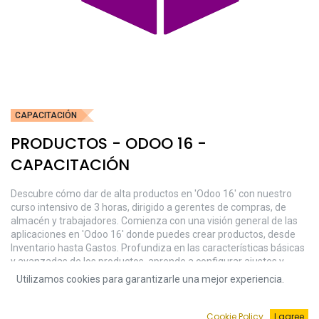
CAPACITACIÓN
PRODUCTOS - ODOO 16 -
CAPACITACIÓN
Descubre cómo dar de alta productos en 'Odoo 16' con nuestro
curso intensivo de 3 horas, dirigido a gerentes de compras, de
almacén y trabajadores. Comienza con una visión general de las
aplicaciones en 'Odoo 16' donde puedes crear productos, desde
Inventario hasta Gastos. Profundiza en las características básicas
y avanzadas de los productos, aprende a configurar ajustes y
categorías, y domina la creación y gestión de productos. Con
Utilizamos cookies para garantizarle una mejor experiencia.
instrucciones detalladas y ejemplos prácticos, te equipamos con
las herramientas para gestionar tu catálogo de productos de
manera eficiente en 'Odoo 16'.
Cookie Policy
I agree