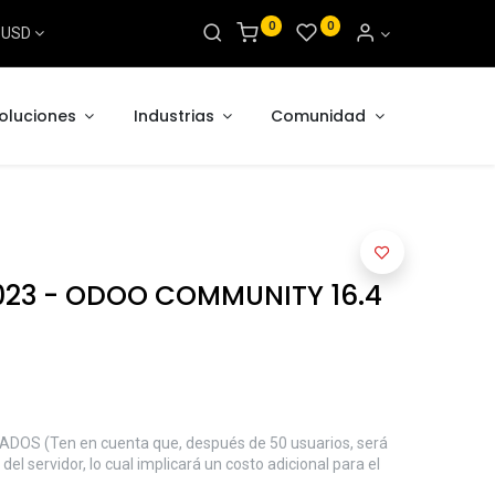
0
0
s USD
oluciones
Industrias
Comunidad
023 - ODOO COMMUNITY 16.4
OS (Ten en cuenta que, después de 50 usuarios, será
el servidor, lo cual implicará un costo adicional para el