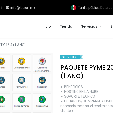
17
info@lucion.mx
Tarifa pública Dolare
Inicio
Tienda
Servicios
S
Y 16.4 (1 AÑO)
SERVICIOS
PAQUETE PYME 2
(1 AÑO)
➤ BENEFICIOS
➧ HOSTING EN LA NUBE
➧ SOPORTE TECNICO
➧ USUARIOS/COMPANIAS ILIMITAD
necesario mejorar el rendimiento d
cliente.)