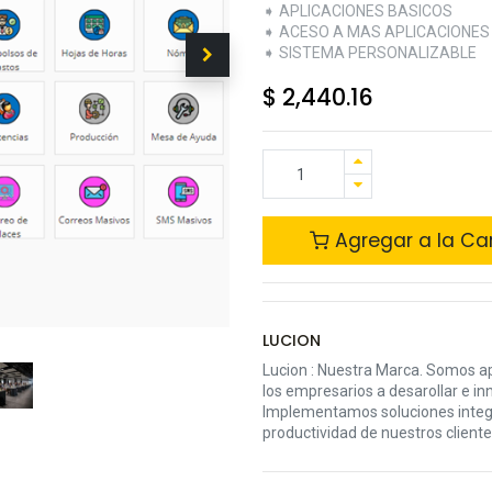
➧ APLICACIONES BASICOS
➧ ACESO A MAS APLICACIONES
➧ SISTEMA PERSONALIZABLE
$
2,440.16
Agregar a la Car
LUCION
Lucion : Nuestra Marca. Somos a
los empresarios a desarollar e in
Implementamos soluciones integr
productividad de nuestros cliente