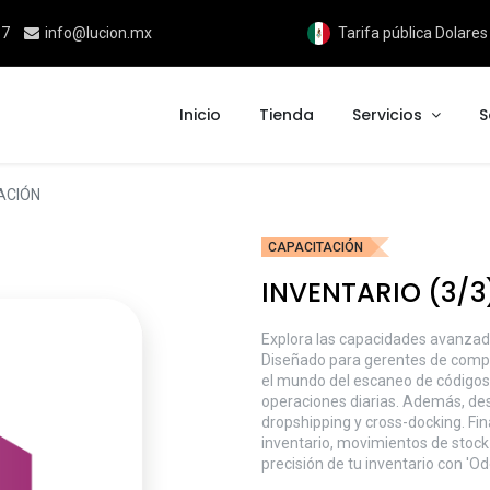
17
info@lucion.mx
Tarifa pública Dolare
Inicio
Tienda
Servicios
S
TACIÓN
CAPACITACIÓN
INVENTARIO (3/3
Explora las capacidades avanzada
Diseñado para gerentes de compr
el mundo del escaneo de códigos d
operaciones diarias. Además, de
dropshipping y cross-docking. Fin
inventario, movimientos de stock 
precisión de tu inventario con 'Od