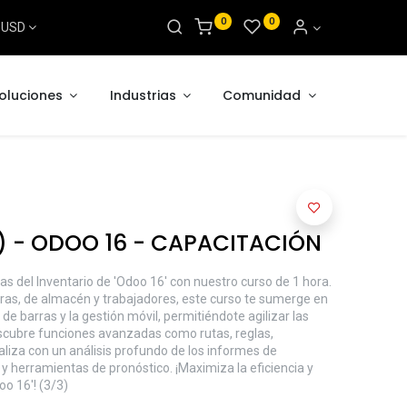
0
0
s USD
oluciones
Industrias
Comunidad
) - ODOO 16 - CAPACITACIÓN
s del Inventario de 'Odoo 16' con nuestro curso de 1 hora.
as, de almacén y trabajadores, este curso te sumerge en
e barras y la gestión móvil, permitiéndote agilizar las
scubre funciones avanzadas como rutas, reglas,
aliza con un análisis profundo de los informes de
y herramientas de pronóstico. ¡Maximiza la eficiencia y
oo 16'! (3/3)