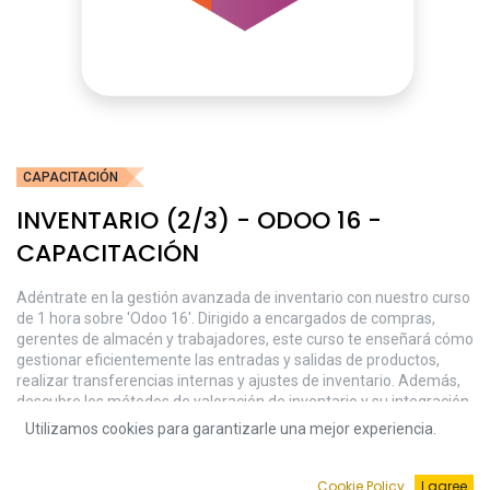
CAPACITACIÓN
INVENTARIO (2/3) - ODOO 16 -
CAPACITACIÓN
Adéntrate en la gestión avanzada de inventario con nuestro curso
de 1 hora sobre 'Odoo 16'. Dirigido a encargados de compras,
gerentes de almacén y trabajadores, este curso te enseñará cómo
gestionar eficientemente las entradas y salidas de productos,
realizar transferencias internas y ajustes de inventario. Además,
descubre los métodos de valoración de inventario y su integración
contable para garantizar una valoración precisa y una contabilidad
Utilizamos cookies para garantizarle una mejor experiencia.
impecable. ¡Eleva tu gestión de inventario y valoración con 'Odoo
16'! (2/3)
Cookie Policy
I agree