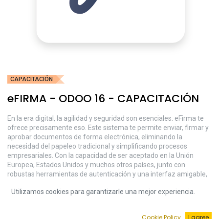
CAPACITACIÓN
eFIRMA - ODOO 16 - CAPACITACIÓN
En la era digital, la agilidad y seguridad son esenciales. eFirma te
ofrece precisamente eso. Este sistema te permite enviar, firmar y
aprobar documentos de forma electrónica, eliminando la
necesidad del papeleo tradicional y simplificando procesos
empresariales. Con la capacidad de ser aceptado en la Unión
Europea, Estados Unidos y muchos otros países, junto con
robustas herramientas de autenticación y una interfaz amigable,
eFirma es la solución óptima para modernizar la gestión de tus
Utilizamos cookies para garantizarle una mejor experiencia.
documentos. Convierte la tarea de firmar en un proceso rápido,
eficiente y, sobre todo, seguro.
Cookie Policy
I agree