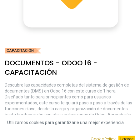
CAPACITACIÓN
DOCUMENTOS - ODOO 16 -
CAPACITACIÓN
Descubre las capacidades completas del sistema de gestión de
documentos (DMS) en Odoo 16 con este curso de 1 hora.
Diseñado tanto para principiantes como para usuarios
experimentados, este curso te guiará paso a paso a través de las
funciones clave, desde la carga y organización de documentos
hasta la integración con otras aplicaciones de Odoo. Aprenderás
las mejores prácticas para gestionar tus documentos de forma
Utilizamos cookies para garantizarle una mejor experiencia.
eficiente y cómo aprovechar al máximo las características
avanzadas del DMS en Odoo 16. Con ejemplos prácticos y
tutoriales interactivos, estarás listo para transformar la forma en
Cookie Policy
I agree