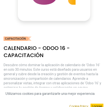
CAPACITACIÓN
CALENDARIO - ODOO 16 -
CAPACITACIÓN
Descubre cómo dominar la aplicación de calendario de 'Odoo 16'
en solo 30 minutos. Este curso está diseñado para usuarios en
general y cubre desde la creación y gestión de eventos hasta la
sincronización y compartición de calendarios. Aprende a
personalizar vistas, integrar con otras aplicaciones de 'Odoo 16' y
optimizar tu gestión de tiempo y colaboración en equipo.
¡Organiza tu vida y trabajo con eficiencia!
Utilizamos cookies para garantizarle una mejor experiencia.
$
101.43
Cookie Policy
I agree