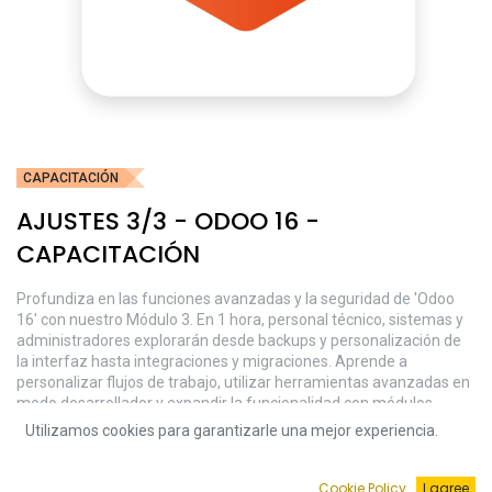
CAPACITACIÓN
AJUSTES 3/3 - ODOO 16 -
CAPACITACIÓN
Profundiza en las funciones avanzadas y la seguridad de 'Odoo
16' con nuestro Módulo 3. En 1 hora, personal técnico, sistemas y
administradores explorarán desde backups y personalización de
la interfaz hasta integraciones y migraciones. Aprende a
personalizar flujos de trabajo, utilizar herramientas avanzadas en
modo desarrollador y expandir la funcionalidad con módulos.
¡Eleva tu experiencia en 'Odoo 16' al siguiente nivel! (3/3)
Utilizamos cookies para garantizarle una mejor experiencia.
$
101.45
Cookie Policy
I agree