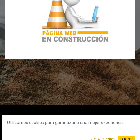
Suscríbete a nuestro blog
Utilizamos cookies para garantizarle una mejor experiencia.
Cookie Policy
I agree