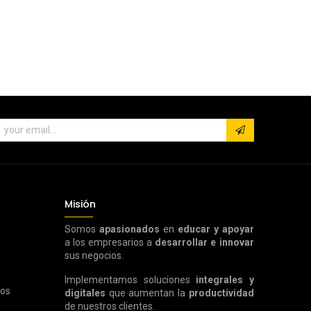
Misión
Somos
apasionados
en
educar y apoyar
a los empresarios a
desarrollar e innovar
sus negocios.
Implementamos soluciones
integrales y
ros
digitales
que aumentan la
productividad
de nuestros clientes.