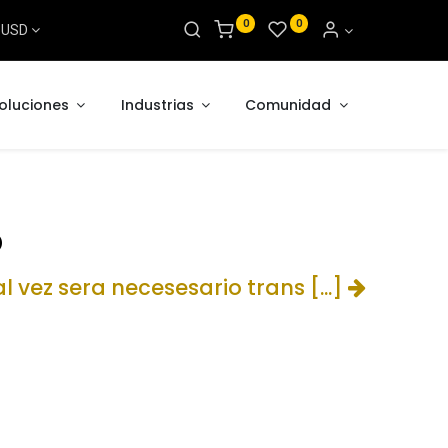
0
0
s USD
oluciones
Industrias
Comunidad
o
l vez sera necesesario trans [...]