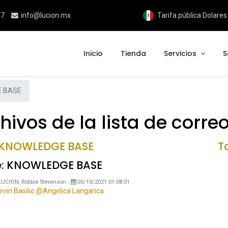
17
info@lucion.mx
Tarifa pública Dolare
Inicio
Tienda
Servicios
S
E BASE
vos de la lista de corre
 KNOWLEDGE BASE
Ta
e: KNOWLEDGE BASE
LUCION, Robbie Stevenson
-
05/10/2021 01:08:01
vin Basilio
@Angelica Langarica