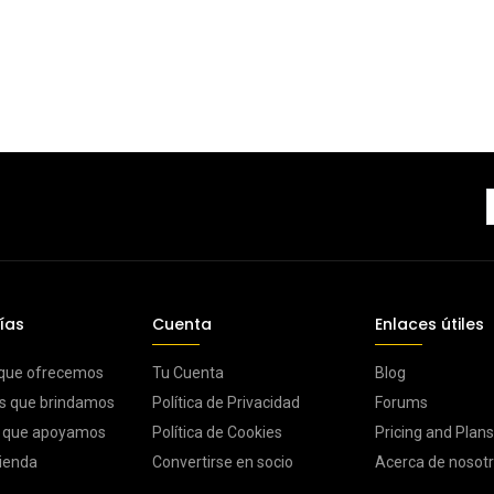
ías
Cuenta
Enlaces útiles
 que ofrecemos
Tu Cuenta
Blog
s que brindamos
Política de Privacidad
Forums
s que apoyamos
Política de Cookies
Pricing and Plans
ienda
Convertirse en socio
Acerca de nosot