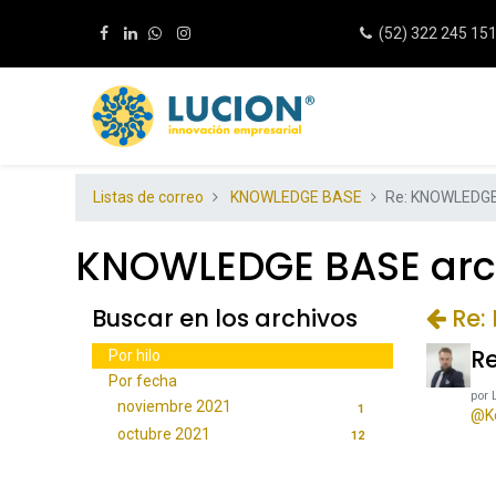
(52) 322 245 15
Listas de correo
KNOWLEDGE BASE
Re: KNOWLEDG
KNOWLEDGE BASE archi
Buscar en los archivos
Re:
R
Por hilo
Por fecha
por
noviembre 2021
1
@Ke
octubre 2021
12