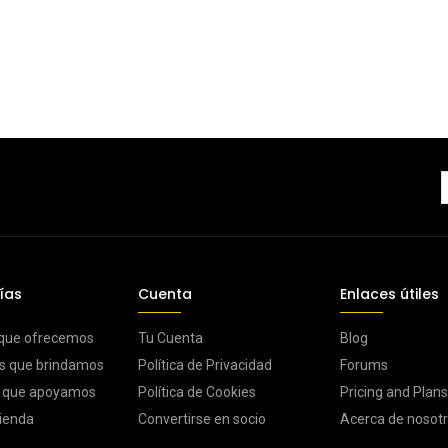
ías
Cuenta
Enlaces útiles
 que ofrecemos
Tu Cuenta
Blog
s que brindamos
Política de Privacidad
Forums
s que apoyamos
Política de Cookies
Pricing and Plans
ienda
Convertirse en socio
Acerca de nosot