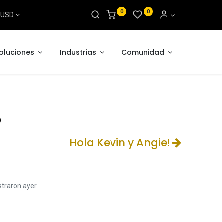
0
0
s USD
oluciones
Industrias
Comunidad
o
Hola Kevin y Angie!
traron ayer.