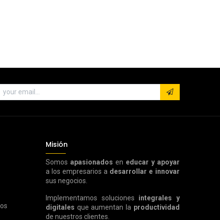
Misión
Somos
apasionados
en
educar y apoyar
a los empresarios a
desarrollar e innovar
sus negocios.
Implementamos soluciones
integrales y
ros
digitales
que aumentan la
productividad
de nuestros clientes.