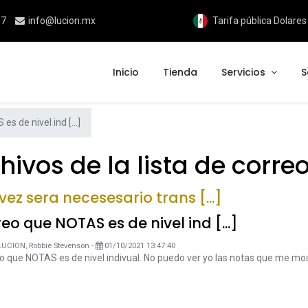
17
info@lucion.mx
Tarifa pública Dolare
Inicio
Tienda
Servicios
S
s de nivel ind [...]
vos de la lista de corre
vez sera necesesario trans [...]
eo que NOTAS es de nivel ind [...]
LUCION, Robbie Stevenson
-
01/10/2021 13:47:40
o que NOTAS es de nivel indivual. No puedo ver yo las notas que me mos