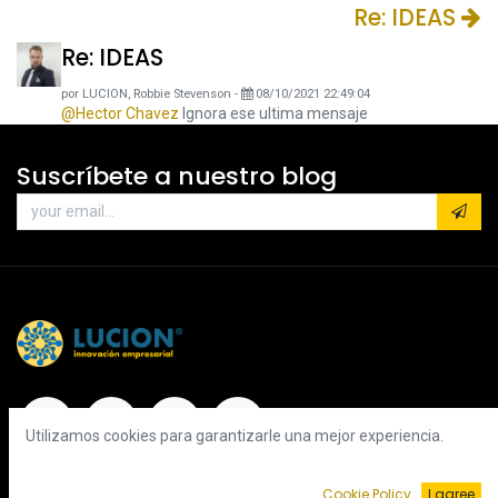
Re: IDEAS
Re: IDEAS
por
LUCION, Robbie Stevenson
-
08/10/2021 22:49:04
@Hector Chavez
Ignora ese ultima mensaje
Suscríbete a nuestro blog
Utilizamos cookies para garantizarle una mejor experiencia.
Categorías
Cookie Policy
I agree