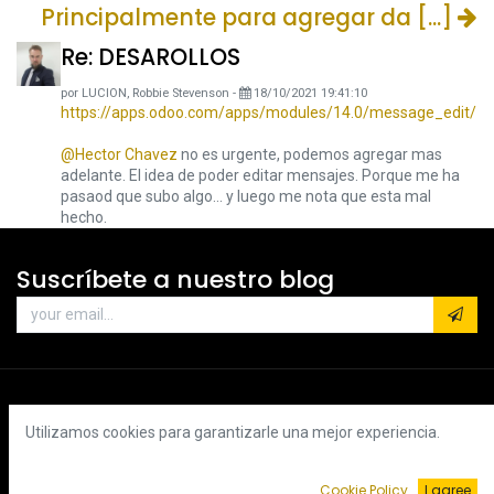
Principalmente para agregar da [...]
Re: DESAROLLOS
por
LUCION, Robbie Stevenson
-
18/10/2021 19:41:10
https://apps.odoo.com/apps/modules/14.0/message_edit/
@Hector Chavez
no es urgente, podemos agregar mas
adelante. El idea de poder editar mensajes. Porque me ha
pasaod que subo algo... y luego me nota que esta mal
hecho.
Suscríbete a nuestro blog
Utilizamos cookies para garantizarle una mejor experiencia.
Cookie Policy
I agree