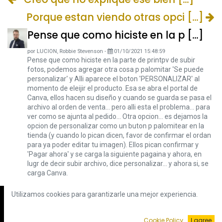
Porque estan viendo otras opci [...]
Pense que como hiciste en la p [...]
por
LUCION, Robbie Stevenson
-
01/10/2021 15:48:59
Pense que como hiciste en la parte de printpv de subir
fotos, podemos agregar otra cosa p palomitar 'Se puede
personalizar' y Alli aparece el boton 'PERSONALIZAR' al
momento de eleijir el producto. Esa se abra el portal de
Canva, ellos hacen su diseño y cuando se guarda se pasa el
archivo al orden de venta... pero alli esta el problema... para
ver como se ajunta al pedido... Otra opcion... es dejamos la
opcion de personalizar como un buton p palomitear en la
tienda (y cuando lo pican dicen, favor de confirmar el ordan
para ya poder editar tu imagen). Ellos pican confirmar y
'Pagar ahora' y se carga la siguiente pagaina y ahora, en
lugr de decir subir archivo, dice personalizar... y ahora si, se
carga Canva.
Utilizamos cookies para garantizarle una mejor experiencia.
Suscríbete a nuestro blog
Cookie Policy
I agree