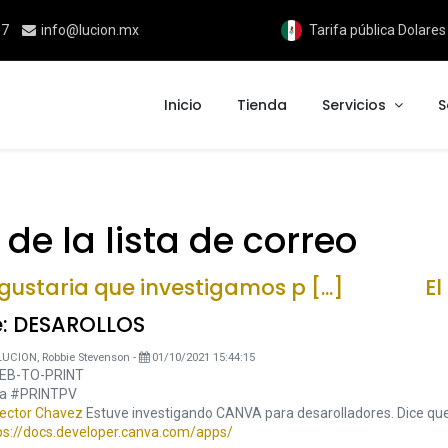
17
info@lucion.mx
Tarifa pública Dolare
Inicio
Tienda
Servicios
S
e la lista de correo
ustaria que investigamos p [...]
El
e: DESAROLLOS
LUCION, Robbie Stevenson
-
01/10/2021 15:44:15
EB-TO-PRINT
a #PRINTPV
ctor Chavez
Estuve investigando CANVA para desarolladores. Dice qu
ps://docs.developer.canva.com/apps/