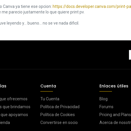
o Canva ya tiene ese opcion:
https://docs.developer.canva.com/print-pa
 me parecio justamente lo que quiere print pv.
ve leyendo y... bueno... no se ve nada dificil.
ías
Cuenta
Enlaces útiles
 que ofrecemos
Tu Cuenta
Blog
s que brindamos
Política de Privacidad
Forums
s que apoyamos
Política de Cookies
Pricing and Plans
ienda
Convertirse en socio
Acerca de nosot