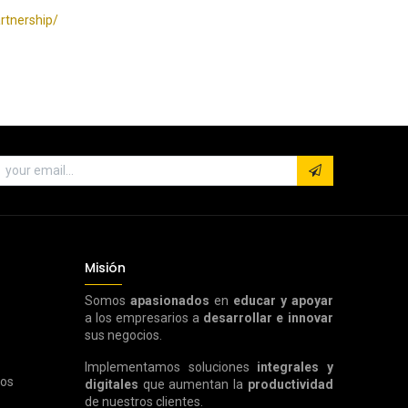
rtnership/
Misión
Somos
apasionados
en
educar y apoyar
a los empresarios a
desarrollar e innovar
sus negocios.
Implementamos soluciones
integrales y
ros
digitales
que aumentan la
productividad
de nuestros clientes.