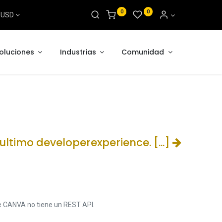
0
0
s USD
oluciones
Industrias
Comunidad
 ultimo developerexperience. [...]
e CANVA no tiene un REST API.