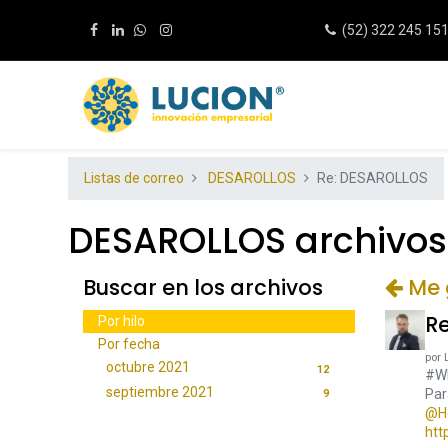
(52) 322 245 15
Listas de correo
DESAROLLOS
Re: DESAROLLOS
DESAROLLOS archivos d
Buscar en los archivos
Me g
R
Por hilo
Por fecha
por
octubre 2021
12
#W
septiembre 2021
Par
9
@He
htt