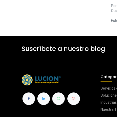
Per
Que
Estu
Suscríbete a nuestro blog
Categor
Servicios
Solucione
Industria
Nuestra T