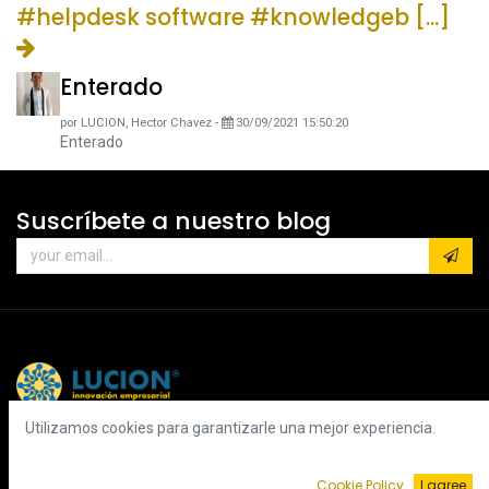
#helpdesk software #knowledgeb [...]
Enterado
por
LUCION, Hector Chavez
-
30/09/2021 15:50:20
Enterado
Suscríbete a nuestro blog
Utilizamos cookies para garantizarle una mejor experiencia.
Cookie Policy
I agree