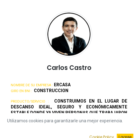
Carlos Castro
ERCASA
NOMBRE DE SU EMPRESA :
CONSTRUCCION
GIRO EN BNI :
CONSTRUIMOS EN EL LUGAR DE
PRODUCTO/SERVICIO :
DESCANSO IDEAL, SEGURO Y ECONÓMICAMENTE
ESTABLE DONDE YA VIVEN PERSONAS QUE TRABAJARON
EN SU ETAPA PRODUCTIVA Y DECIDIERON INVERTIR EN
Utilizamos cookies para garantizarle una mejor experiencia.
ESTE PARAÍSO DE PLAYA DE ALTA PLUSVALÍA EN UNA
CASA O EDIFICIO CONDOMINAL TIPO MEDIO Y
RESIDENCIAL CON LA MEJOR CALIDAD, AL PRECIO
Cookie Policy
I agree