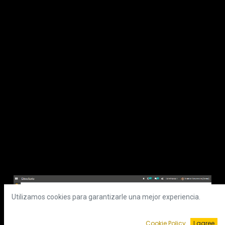
Utilizamos cookies para garantizarle una mejor experiencia.
Cookie Policy
I agree
Anterior
Siguient