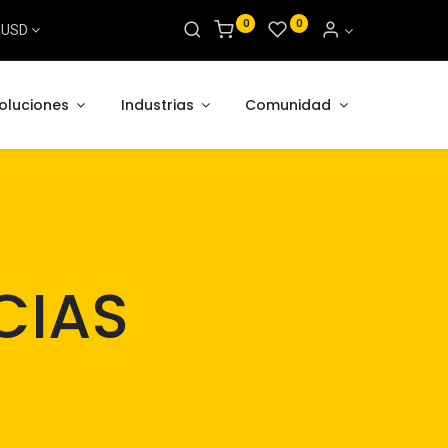
0
0
s USD
oluciones
Industrias
Comunidad
CIAS