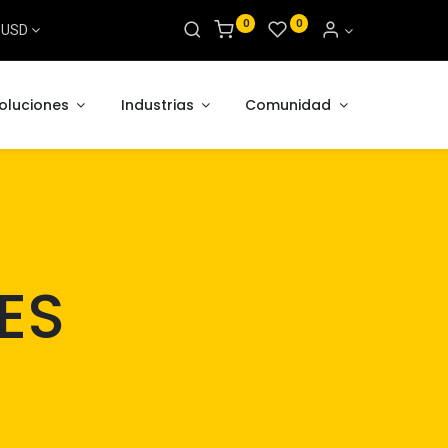
0
0
s USD
oluciones
Industrias
Comunidad
ES