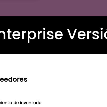
terprise Versi
veedores
iento de inventario